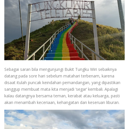
Sebagai saran bila mengunjungi Bukit Tungku Wiri sebaiknya
datang pada sore hari sebelum matahari terbenam, karena
disaat itulah puncak keindahan pemandangan, yang dipastikan
sanggup membuat mata kita menjadi ‘segar’ kembali. Apalagi
kalau datangnya bersama teman, kerabat atau keluarga, pasti
akan menambah keceriaan, kehangatan dan keseruan liburan.