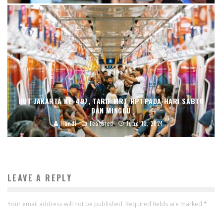
HUT JAKARTA KE-497, TARIF MRT RP1 PADA HARI SABTU
DAN MINGGU
Handi
Featured
June 13, 2024
LEAVE A REPLY
Your email address will not be published.
Required fields are marked
*