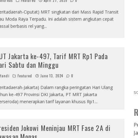
ndreas
Featured
April 27, 2025
0
eritadaerah-Ciputat) MRT singkatan dari Mass Rapid Transit
au Moda Raya Terpadu. Ini adalah sistem angkutan cepat
ssal berbasis rel yang
...
UT Jakarta ke-497, Tarif MRT Rp1 Pada
ari Sabtu dan Minggu
Handi
Featured
June 13, 2024
0
eritadaerah-Jakarta) Dalam rangka peringatan Hari Ulang
s
hun ke-497 Provinsi DKI Jakarta, PT MRT Jakarta
erseroda) menerapkan tarif layanan khusus Rp1
...
R
P
residen Jokowi Meninjau MRT Fase 2A di
J
awasan Monas