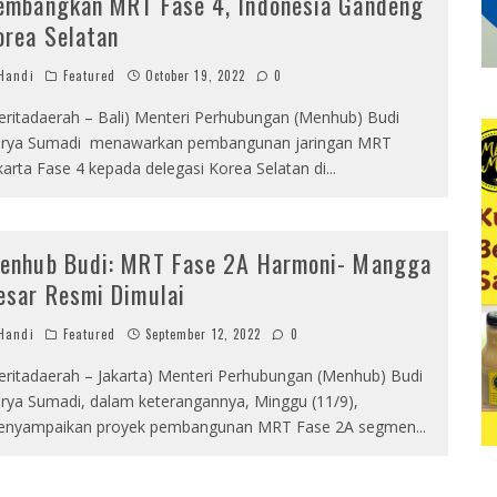
embangkan MRT Fase 4, Indonesia Gandeng
orea Selatan
Handi
Featured
October 19, 2022
0
eritadaerah – Bali) Menteri Perhubungan (Menhub) Budi
rya Sumadi menawarkan pembangunan jaringan MRT
karta Fase 4 kepada delegasi Korea Selatan di
...
enhub Budi: MRT Fase 2A Harmoni- Mangga
esar Resmi Dimulai
Handi
Featured
September 12, 2022
0
eritadaerah – Jakarta) Menteri Perhubungan (Menhub) Budi
rya Sumadi, dalam keterangannya, Minggu (11/9),
nyampaikan proyek pembangunan MRT Fase 2A segmen
...