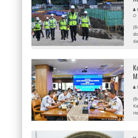
(B
di
da
K
M
I
(B
Ka
He