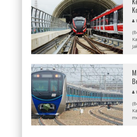
K
K
(B
Ka
Ja
M
B
(B
Ka
me