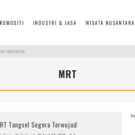
KOMODITI
INDUSTRI & JASA
WISATA NUSANTARA
PAN INDONESIA
DI PIK 2, JAKARTA UTARA
MRT
ASPOR DI JANTUNG KOTA JAKARTA
IS DI PASAR BARU JAKARTA
I
RT Tangsel Segera Terwujud