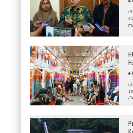
A
(B
at
ma
H
H
(B
Ta
(P
P
K