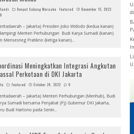
U
Handi
Denyut Sabang Merauke
Featured
December 15, 2023
d
0
B
eritadaerah – Jakarta) Presiden Joko Widodo (kedua kanan)
P
dampingi Menteri Perhubungan Budi Karya Sumadi (kanan)
K
n Mensesneg Pratikno (ketiga kanan)
...
I
L
oordinasi Meningkatkan Integrasi Angkutan
U
assal Perkotaan di DKI Jakarta
ta
Featured
October 24, 2022
0
eritadaerah – Jakarta) Menteri Perhubungan (Menhub), Budi
rya Sumadi bersama Penjabat (Pj) Gubernur DKI Jakarta,
ru Budi Hartono pada Senin
...