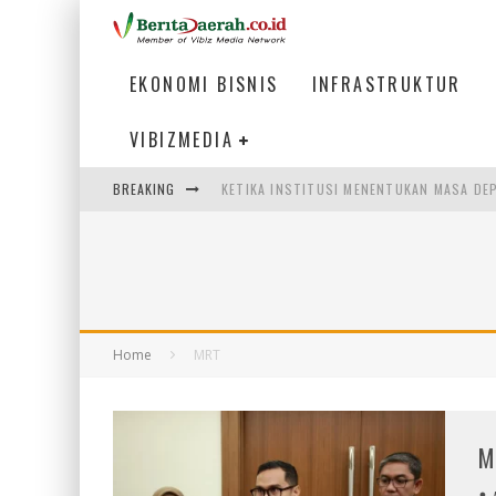
EKONOMI BISNIS
INFRASTRUKTUR
VIBIZMEDIA
BREAKING
KETIKA INSTITUSI MENENTUKAN MASA DE
PERTUNJUKAN AIR MANCUR SPEKTAKULER 
ULP SEMANGGI: MEMPERMUDAH LAYANAN P
BAKMI PANGSIT AYAM, KULINER LEGENDAR
Home
MRT
M