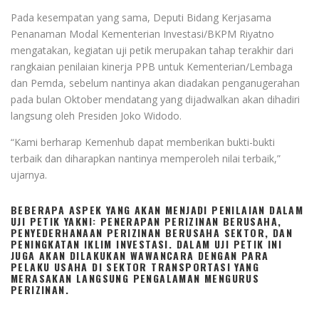
Pada kesempatan yang sama, Deputi Bidang Kerjasama
Penanaman Modal Kementerian Investasi/BKPM Riyatno
mengatakan, kegiatan uji petik merupakan tahap terakhir dari
rangkaian penilaian kinerja PPB untuk Kementerian/Lembaga
dan Pemda, sebelum nantinya akan diadakan penganugerahan
pada bulan Oktober mendatang yang dijadwalkan akan dihadiri
langsung oleh Presiden Joko Widodo.
“Kami berharap Kemenhub dapat memberikan bukti-bukti
terbaik dan diharapkan nantinya memperoleh nilai terbaik,”
ujarnya.
BEBERAPA ASPEK YANG AKAN MENJADI PENILAIAN DALAM
UJI PETIK YAKNI: PENERAPAN PERIZINAN BERUSAHA,
PENYEDERHANAAN PERIZINAN BERUSAHA SEKTOR, DAN
PENINGKATAN IKLIM INVESTASI. DALAM UJI PETIK INI
JUGA AKAN DILAKUKAN WAWANCARA DENGAN PARA
PELAKU USAHA DI SEKTOR TRANSPORTASI YANG
MERASAKAN LANGSUNG PENGALAMAN MENGURUS
PERIZINAN.