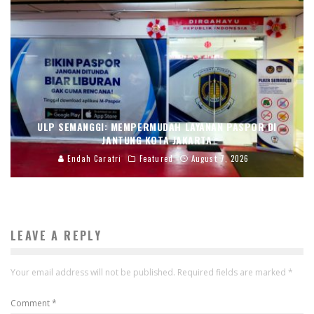
ULP SEMANGGI: MEMPERMUDAH LAYANAN PASPOR DI
JANTUNG KOTA JAKARTA
Endah Caratri
Featured
August 7, 2026
LEAVE A REPLY
Your email address will not be published.
Required fields are marked
*
Comment
*