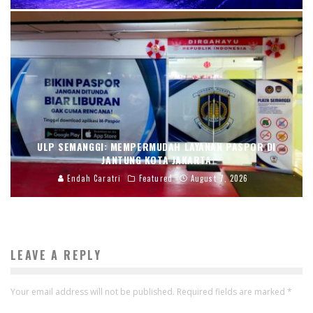
ULP SEMANGGI: MEMPERMUDAH LAYANAN PASPOR DI
JANTUNG KOTA JAKARTA
Endah Caratri
Featured
August 7, 2026
LEAVE A REPLY
Your email address will not be published.
Required fields are marked
*