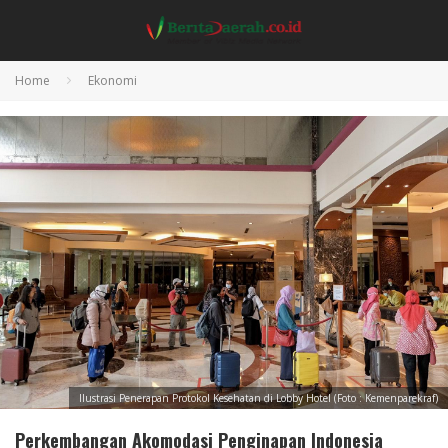
Home
Ekonomi
Ilustrasi Penerapan Protokol Kesehatan di Lobby Hotel (Foto : Kemenparekraf)
Perkembangan Akomodasi Penginapan Indonesia