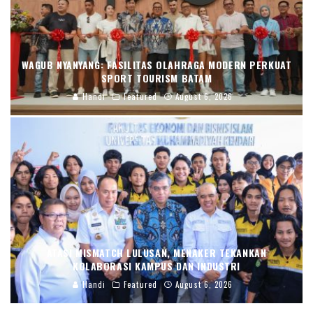
WAGUB NYANYANG: FASILITAS OLAHRAGA MODERN PERKUAT
SPORT TOURISM BATAM
Handi
Featured
August 6, 2026
ATASI MISMATCH LULUSAN, MENAKER TEKANKAN
KOLABORASI KAMPUS DAN INDUSTRI
Handi
Featured
August 6, 2026