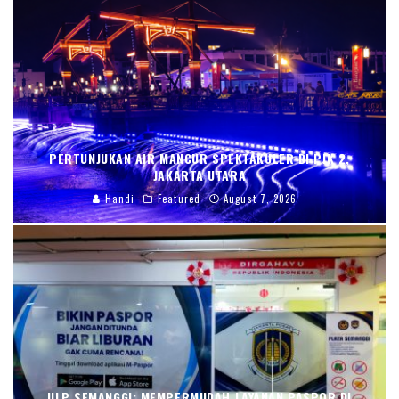
PERTUNJUKAN AIR MANCUR SPEKTAKULER DI PIK 2,
JAKARTA UTARA
Handi
Featured
August 7, 2026
ULP SEMANGGI: MEMPERMUDAH LAYANAN PASPOR DI