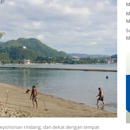
M
M
M
S
M
pepohonan rindang, dan dekat dengan tempat