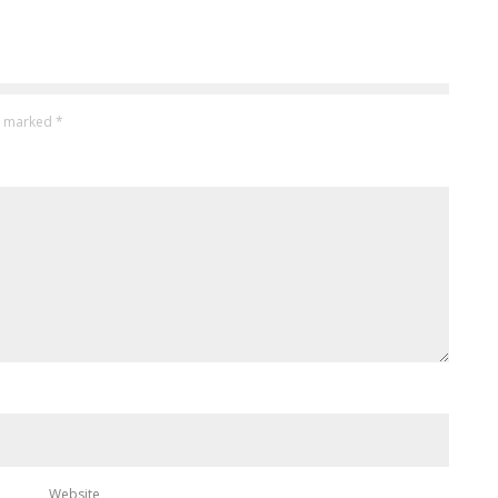
re marked
*
Website