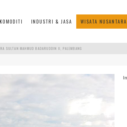
KOMODITI
INDUSTRI & JASA
WISATA NUSANTARA
RA SULTAN MAHMUD BADARUDDIN II, PALEMBANG
S, MANADO
AN MEGAMAS, MANADO
I
AKER: PENGUATAN KOMPETENSI LULUSAN PERGURUAN TINGGI PENTING