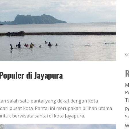
s
R
Populer di Jayapura
M
P
T
an salah satu pantai yang dekat dengan kota
dari pusat kota. Pantai ini merupakan pilihan utama
P
ntuk berwisata santai di kota Jayapura.
S
W