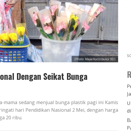
s
(Photo: Maya/Kontributor BD)
R
sional Dengan Seikat Bunga
P
J
a-mama sedang menjual bunga plastik pagi ini Kamis
U
ringati hari Pendidikan Nasional 2 Mei, dengan harga
d
ga 20 ribu.
B
P