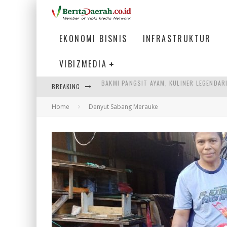
EKONOMI BISNIS
INFRASTRUKTUR
VIBIZMEDIA
BREAKING
KETIKA INSTITUSI MENENTUKAN MASA DE
Home
Denyut Sabang Merauke
PERTUNJUKAN AIR MANCUR SPEKTAKULER 
ULP SEMANGGI: MEMPERMUDAH LAYANAN P
BAKMI PANGSIT AYAM, KULINER LEGENDAR