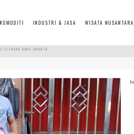
KOMODITI
INDUSTRI & JASA
WISATA NUSANTARA
PAN INDONESIA
DI PIK 2, JAKARTA UTARA
ASPOR DI JANTUNG KOTA JAKARTA
I
IS DI PASAR BARU JAKARTA