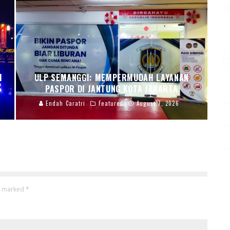
I
ULP SEMANGGI: MEMPERMUDAH LAYANAN
PASPOR DI JANTUNG KOTA JAKARTA
Endah Caratri
Featured
August 7, 2026
re marked
*