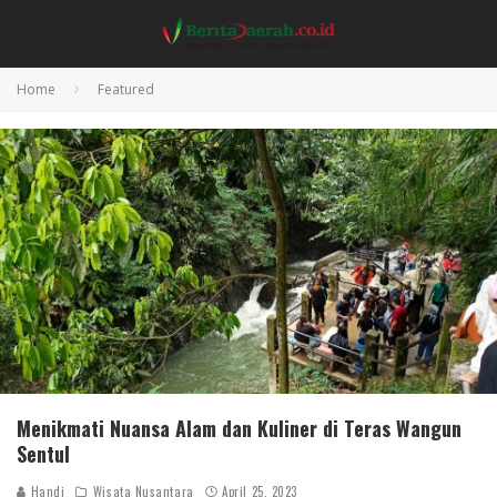
Home
Featured
Menikmati Nuansa Alam dan Kuliner di Teras Wangun
Sentul
Handi
Wisata Nusantara
April 25, 2023