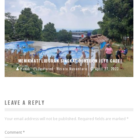
MENIKMATI LIBURAN SINGKAT DI KEBON JOYO CAFE
Handi
Featured
Wisata Nusantara
April 27, 2023
LEAVE A REPLY
Your email address will not be published.
Required fields are marked
*
Comment
*