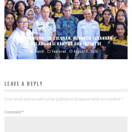
ATASI MISMATCH LULUSAN, MENAKER TEKANKAN
KOLABORASI KAMPUS DAN INDUSTRI
Handi
Featured
August 6, 2026
LEAVE A REPLY
Your email address will not be published.
Required fields are marked
*
Comment
*