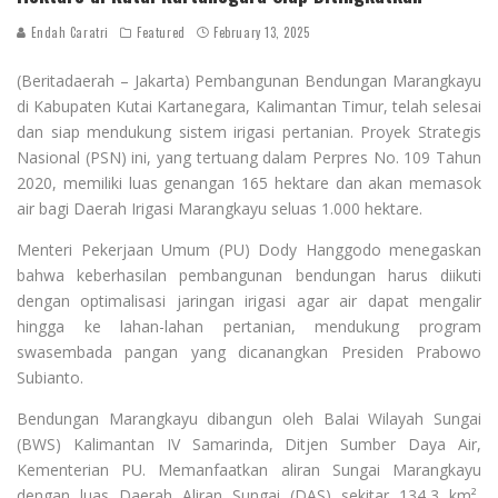
Endah Caratri
Featured
February 13, 2025
(Beritadaerah – Jakarta) Pembangunan Bendungan Marangkayu
di Kabupaten Kutai Kartanegara, Kalimantan Timur, telah selesai
dan siap mendukung sistem irigasi pertanian. Proyek Strategis
Nasional (PSN) ini, yang tertuang dalam Perpres No. 109 Tahun
2020, memiliki luas genangan 165 hektare dan akan memasok
air bagi Daerah Irigasi Marangkayu seluas 1.000 hektare.
Menteri Pekerjaan Umum (PU) Dody Hanggodo menegaskan
bahwa keberhasilan pembangunan bendungan harus diikuti
dengan optimalisasi jaringan irigasi agar air dapat mengalir
hingga ke lahan-lahan pertanian, mendukung program
swasembada pangan yang dicanangkan Presiden Prabowo
Subianto.
Bendungan Marangkayu dibangun oleh Balai Wilayah Sungai
(BWS) Kalimantan IV Samarinda, Ditjen Sumber Daya Air,
Kementerian PU. Memanfaatkan aliran Sungai Marangkayu
dengan luas Daerah Aliran Sungai (DAS) sekitar 134,3 km²,