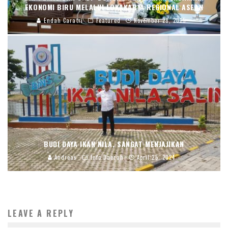
EKONOMI BIRU MELALUI LOKAKARYA REGIONAL ASEAN
Endah Caratri
Featured
November 28, 2025
BUDI DAYA IKAN NILA, SANGAT MENJAJIKAN
Andreas
Info Daerah
April 25, 2024
LEAVE A REPLY