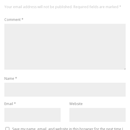
Your email address will not be published.
Required fields are marked
*
Comment
*
Name
*
Email
*
Website
Save my name, email, and website in this browser for the next time I