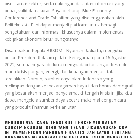
bisnis antar sektor, serta dukungan data dan informasi yang
benar, valid dan akurat. Saya berharap Blue Economy
Conference and Trade Exhibition yang diselenggarakan oleh
Politeknik AUP ini dapat menjadi platform untuk berbagi
pengetahuan dan informasi, khususnya dalam implementasi
kebijakan ekonomi biru,” pungkasnya.
Disampaikan Kepala BRSDM I Nyoman Radiarta, mengutip
pesan Presiden RI dalam pidato Kenegaraan pada 16 Agustus
2022, semua negara di dunia menghadapi tantangan berat di
mana krisis pangan, energi, dan keuangan menjadi tak
terelakkan. Namun, sumber daya alam Indonesia yang
melimpah dengan keanekaragaman hayati dan bonus demografi
yang besar akan menjadi penyelamat di tengah krisis ini jika kita
dapat mengelola sumber daya secara maksimal dengan cara
yang produktif namun berkelanjutan.
MENURUTNYA, CARA TERSEBUT TERCERMIN DALAM
KONSEP EKONOMI BIRU YANG TELAH DICANANGKAN KKP.
INI MEMBERIKAN PANDUAN PRAKTIS DAN LAYAK TENTANG
BAGAIMANA MEMANFAATKAN PELUANG UNTUK MENGELOLA