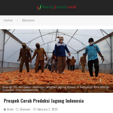
Home
Ekonomi
Bulango Ulu merupakan kecamatan penghasil jagung terbesar di Kabupaten Bone Bolango,
Gorontalo. (Foto: Kemkominfo)
Prospek Cerah Produksi Jagung Indonesia
Aride
Ekonomi
February 3, 2025