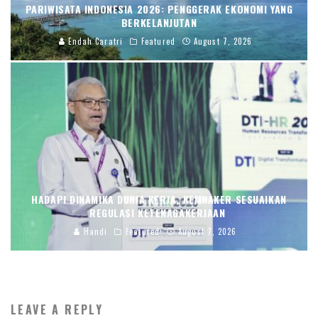
PARIWISATA INDONESIA 2026: PENGGERAK EKONOMI YANG
BERKELANJUTAN
Endah Caratri
Featured
August 7, 2026
HADAPI DINAMIKA DUNIA KERJA, KEMNAKER SESUAIKAN
REGULASI KETENAGAKERJAAN
Handi
Featured
August 7, 2026
LEAVE A REPLY