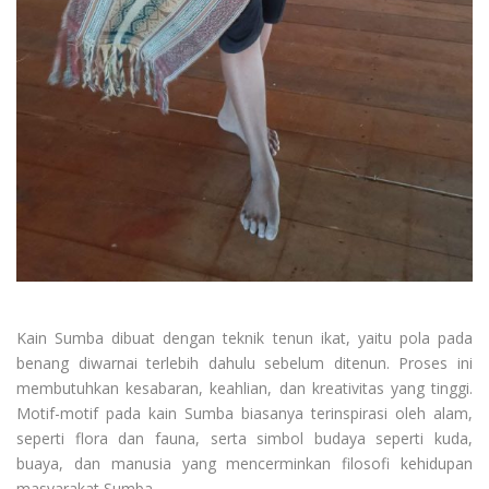
Kain Sumba dibuat dengan teknik tenun ikat, yaitu pola pada
benang diwarnai terlebih dahulu sebelum ditenun. Proses ini
membutuhkan kesabaran, keahlian, dan kreativitas yang tinggi.
Motif-motif pada kain Sumba biasanya terinspirasi oleh alam,
seperti flora dan fauna, serta simbol budaya seperti kuda,
buaya, dan manusia yang mencerminkan filosofi kehidupan
masyarakat Sumba.