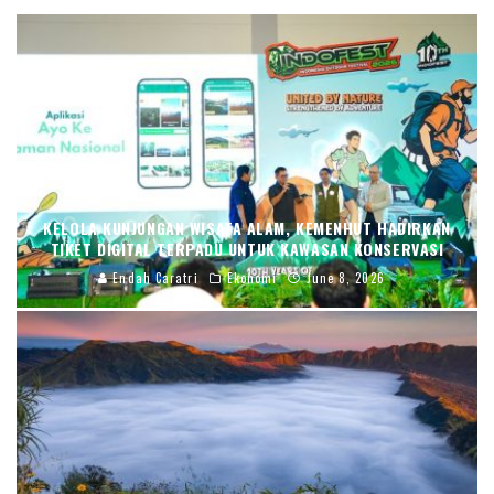
KELOLA KUNJUNGAN WISATA ALAM, KEMENHUT HADIRKAN
TIKET DIGITAL TERPADU UNTUK KAWASAN KONSERVASI
Endah Caratri
Ekonomi
June 8, 2026