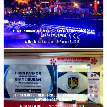
PERTUNJUKAN AIR MANCUR SPEKTAKULER DI PIK 2,
JAKARTA UTARA
Handi
Featured
August 7, 2026
ULP SEMANGGI: MEMPERMUDAH LAYANAN PASPOR DI
JANTUNG KOTA JAKARTA
Endah Caratri
Featured
August 7, 2026