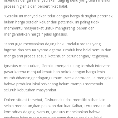
diperluas dengan menyediakan daging beku yang telah melalui
proses higienis dan bersertifikat halal.
“Geraiku ini menyediakan telur dengan harga di tingkat peternak,
bukan harga setelah keluar dari peternak. Ini paling tidak
membantu masyarakat untuk mengurangi beban dan
mengendalikan harga,” jelas Ignasius.
“Kami juga menyiapkan daging beku melalui proses yang
higienis dan sesuai syariat agama. Produk kita halal semua dan
mengalami proses sesuai ketentuan perundangan,” tegasnya.
Ignasius menuturkan, Geraiku menjadi ujung tombak intervensi
pasar karena menjual kebutuhan pokok dengan harga lebih
murah dibanding pedagang umum. Meski demikian, ia mengakui
bahwa produksi lokal terkadang belum mampu memenuhi
seluruh kebutuhan masyarakat.
Dalam situasi tersebut, Disbunnak tidak memiliki pilihan lain
selain mendatangkan pasokan dari luar Kalbar, terutama untuk
komoditas daging. Namun, Ignasius menekankan bahwa
pihaknya lebih mengutamakan peningkatan produksi lokal