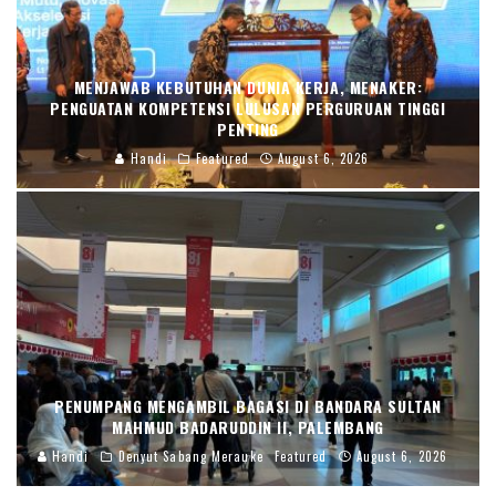
MENJAWAB KEBUTUHAN DUNIA KERJA, MENAKER:
PENGUATAN KOMPETENSI LULUSAN PERGURUAN TINGGI
PENTING
Handi
Featured
August 6, 2026
PENUMPANG MENGAMBIL BAGASI DI BANDARA SULTAN
MAHMUD BADARUDDIN II, PALEMBANG
Handi
Denyut Sabang Merauke
Featured
August 6, 2026