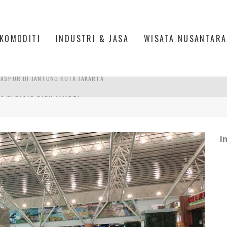
KOMODITI
INDUSTRI & JASA
WISATA NUSANTARA
IS DI PASAR BARU JAKARTA
PAN INDONESIA
DI PIK 2, JAKARTA UTARA
I
ASPOR DI JANTUNG KOTA JAKARTA