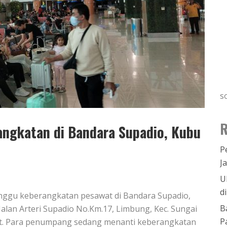
s
R
ngkatan di Bandara Supadio, Kubu
P
J
U
d
unggu keberangkatan pesawat di Bandara Supadio,
B
 Jalan Arteri Supadio No.Km.17, Limbung, Kec. Sungai
P
at. Para penumpang sedang menanti keberangkatan