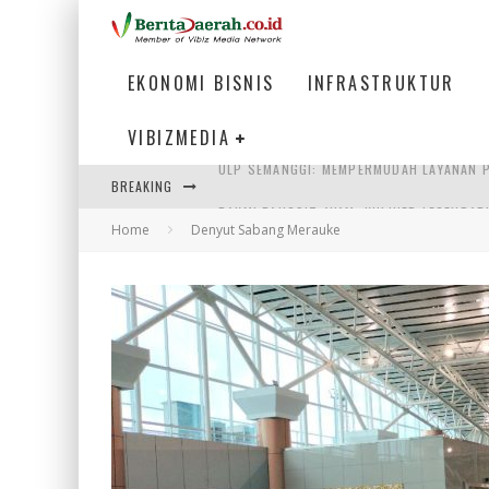
EKONOMI BISNIS
INFRASTRUKTUR
VIBIZMEDIA
BREAKING
BAKMI PANGSIT AYAM, KULINER LEGENDAR
Home
Denyut Sabang Merauke
KETIKA INSTITUSI MENENTUKAN MASA DE
PERTUNJUKAN AIR MANCUR SPEKTAKULER 
ULP SEMANGGI: MEMPERMUDAH LAYANAN P