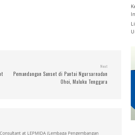
K
I
L
U
Next
ot
Pemandangan Sunset di Pantai Ngursarnadan
Ohoi, Maluku Tenggara
id, Consultant at LEPMIDA (Lembaga Pengembangan