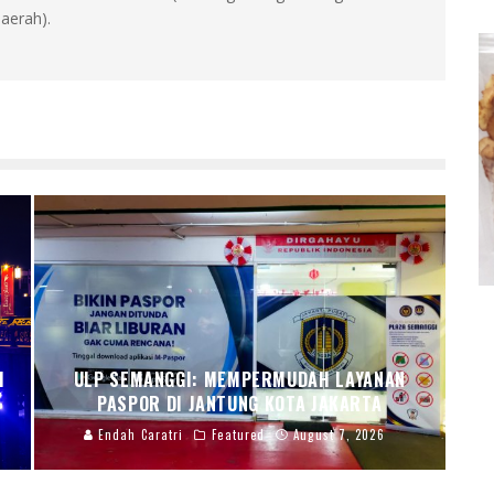
aerah).
I
ULP SEMANGGI: MEMPERMUDAH LAYANAN
PASPOR DI JANTUNG KOTA JAKARTA
Endah Caratri
Featured
August 7, 2026