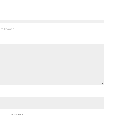
re marked
*