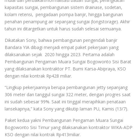
mulai dari perbaikan/normalisasi badan sungai, peningkatan
kapasitas sungai, pembangunan sistem drainase, sodetan,
kolam retensi, pengadaan pompa banjir, hingga bangunan
penahan penampung air sepanjang sungai (longstorage). Akhir
tahun ini ditargetkan untuk harus sudah selesai semuanya.
Dikatakan Sony, bahwa pembangunan pengendali banjir
Bandara YIA dibagi menjadi empat paket pekerjaan yang
dilaksanakan sejak 2020 hingga 2023. Pertama adalah
Pembangunan Pengaman Muara Sungai Bogowonto Sisi Barat
yang dilaksanakan kontraktor PT. Bumi Karsa-Abipraya, KSO
dengan nilai kontrak Rp428 miliar.
“Lingkup pekerjaannya berupa pembangunan jetty sepanjang
306 meter dan tanggul sungai 322 meter, dengan progres saat
ini sudah sebesar 99%. Saat ini tinggal merapihkan penataan
lansekapnya,” kata Sony yang dikutip laman PU, Kamis (13/7).
Paket kedua yakni Pembangunan Pengaman Muara Sungai
Bogowonto Sisi Timur yang dilaksanakan kontraktor WIKA-ADP
KSO dengan nilai kontrak Rp413miliar.