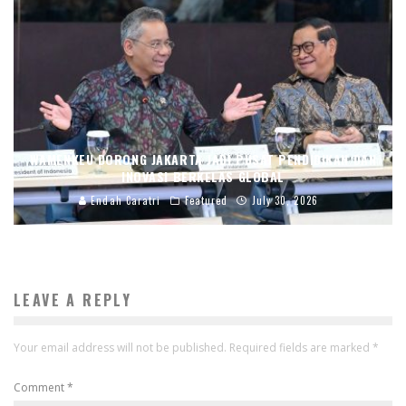
WAMENKEU DORONG JAKARTA JADI PUSAT PENDIDIKAN DAN
INOVASI BERKELAS GLOBAL
Endah Caratri
Featured
July 30, 2026
LEAVE A REPLY
Your email address will not be published.
Required fields are marked
*
Comment
*