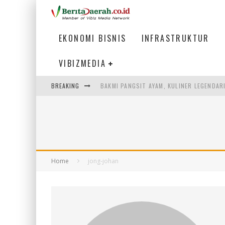
EKONOMI BISNIS
INFRASTRUKTUR
VIBIZMEDIA
BREAKING
BAKMI PANGSIT AYAM, KULINER LEGENDAR
KETIKA INSTITUSI MENENTUKAN MASA DE
LISTRIK KALIMANTAN BERANGSUR NORMA
ULP SEMANGGI: MEMPERMUDAH LAYANAN P
Home
jong-johan