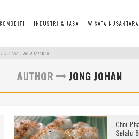
KOMODITI
INDUSTRI & JASA
WISATA NUSANTARA
IS DI PASAR BARU JAKARTA
PAN INDONESIA
AUTHOR
JONG JOHAN
L, ESDM UNGKAP PENYEBAB PEMADAMAN
ASPOR DI JANTUNG KOTA JAKARTA
Choi Ph
Selalu B