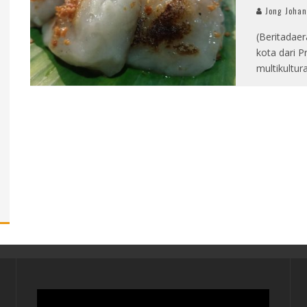
Jong Joha
(Beritadae
kota dari P
multikultu