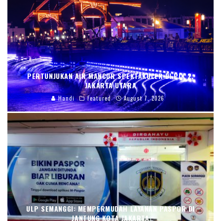
PERTUNJUKAN AIR MANCUR SPEKTAKULER DI PIK 2,
JAKARTA UTARA
Handi
Featured
August 7, 2026
ULP SEMANGGI: MEMPERMUDAH LAYANAN PASPOR DI
JANTUNG KOTA JAKARTA