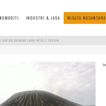
KOMODITI
INDUSTRI & JASA
WISATA NUSANTARA
I SEKTOR EKONOMI CAPAI RP20,2 TRILIUN
IS DI PASAR BARU JAKARTA
PAN INDONESIA
I
L, ESDM UNGKAP PENYEBAB PEMADAMAN