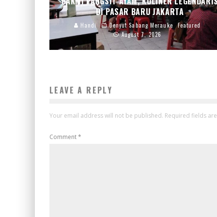
BAKMI PANGSIT AYAM, KULINER LEGENDARI
DI PASAR BARU JAKARTA
Handi
Denyut Sabang Merauke
Featured
August 7, 2026
LEAVE A REPLY
Your email address will not be published.
Required fields a
Comment
*