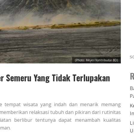
s
(Photo: Meyer/Kontributor BD)
R
r Semeru Yang Tidak Terlupakan
B
P
 ke tempat wisata yang indah dan menarik memang
K
memberikan relaksasi tubuh dan pikiran dari rutinitas
I
iatan berlibur tentunya dapat menambah kualitas
L
eman.
U