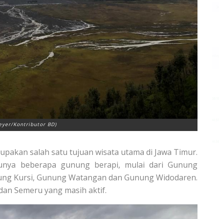
eyer/Kontributor BD)
akan salah satu tujuan wisata utama di Jawa Timur.
unya beberapa gunung berapi, mulai dari Gunung
ng Kursi, Gunung Watangan dan Gunung Widodaren.
an Semeru yang masih aktif.