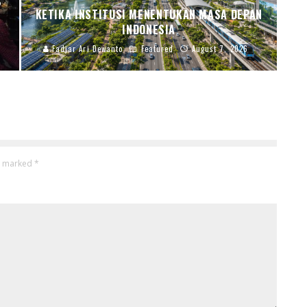
S
KETIKA INSTITUSI MENENTUKAN MASA DEPAN
INDONESIA
Fadjar Ari Dewanto
Featured
August 7, 2026
re marked
*