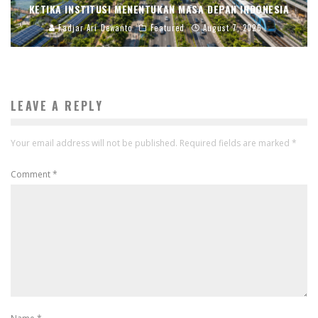
KETIKA INSTITUSI MENENTUKAN MASA DEPAN INDONESIA
Fadjar Ari Dewanto
Featured
August 7, 2026
LEAVE A REPLY
Your email address will not be published.
Required fields are marked
*
Comment
*