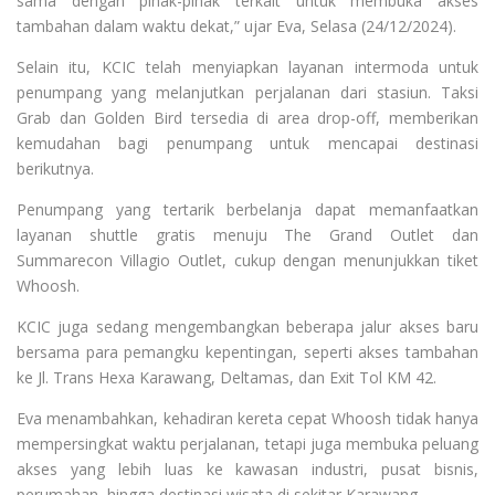
sama dengan pihak-pihak terkait untuk membuka akses
tambahan dalam waktu dekat,” ujar Eva, Selasa (24/12/2024).
Selain itu, KCIC telah menyiapkan layanan intermoda untuk
penumpang yang melanjutkan perjalanan dari stasiun. Taksi
Grab dan Golden Bird tersedia di area drop-off, memberikan
kemudahan bagi penumpang untuk mencapai destinasi
berikutnya.
Penumpang yang tertarik berbelanja dapat memanfaatkan
layanan shuttle gratis menuju The Grand Outlet dan
Summarecon Villagio Outlet, cukup dengan menunjukkan tiket
Whoosh.
KCIC juga sedang mengembangkan beberapa jalur akses baru
bersama para pemangku kepentingan, seperti akses tambahan
ke Jl. Trans Hexa Karawang, Deltamas, dan Exit Tol KM 42.
Eva menambahkan, kehadiran kereta cepat Whoosh tidak hanya
mempersingkat waktu perjalanan, tetapi juga membuka peluang
akses yang lebih luas ke kawasan industri, pusat bisnis,
perumahan, hingga destinasi wisata di sekitar Karawang.