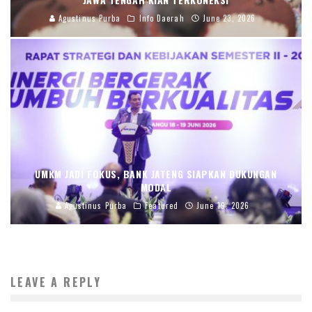
Agustinus Purba
Info Daerah
June 23, 2026
UMKM JADI FOKUS, BANK JATENG SIAPKAN DUKUNGAN
MODAL
Agustinus Purba
Featured
June 19, 2026
LEAVE A REPLY