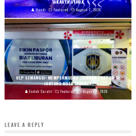
JAKARTA UTARA
Handi
Featured
August 7, 2026
ULP SEMANGGI: MEMPERMUDAH LAYANAN PASPOR DI
JANTUNG KOTA JAKARTA
Endah Caratri
Featured
August 7, 2026
LEAVE A REPLY