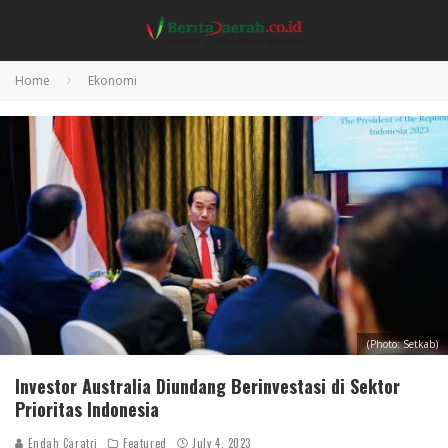
Home
Ekonomi
(Photo: Setkab)
Investor Australia Diundang Berinvestasi di Sektor
Prioritas Indonesia
Endah Caratri
Featured
July 4, 2023