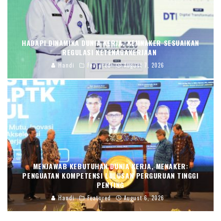
HADAPI DINAMIKA DUNIA KERJA, KEMNAKER SESUAIKAN
REGULASI KETENAGAKERJAAN
Handi
Featured
August 7, 2026
MENJAWAB KEBUTUHAN DUNIA KERJA, MENAKER:
PENGUATAN KOMPETENSI LULUSAN PERGURUAN TINGGI
PENTING
Handi
Featured
August 6, 2026