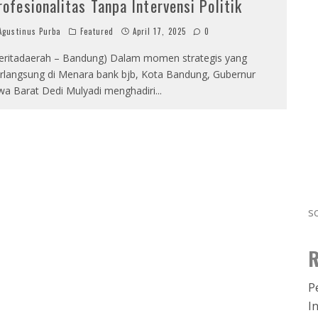
rofesionalitas Tanpa Intervensi Politik
gustinus Purba
Featured
April 17, 2025
0
eritadaerah – Bandung) Dalam momen strategis yang
rlangsung di Menara bank bjb, Kota Bandung, Gubernur
wa Barat Dedi Mulyadi menghadiri
...
s
R
P
I