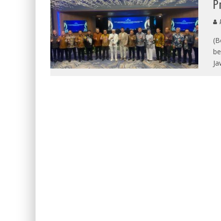
P
A
(B
be
Ja