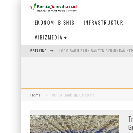
EKONOMI BISNIS
INFRASTRUKTUR
VIBIZMEDIA
LOGO BARU BANK BANTEN CERMINKAN KEP
BREAKING
COUNTER TRANSIT PESAWAT DI TERMINA
BELAJAR MANUFAKTUR BERBASIS AI DARI
PEMERINTAH DAERAH PERLU PERCEPAT IN
Home
RUPST Bank BJB Bandung
T
G