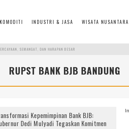
KOMODITI
INDUSTRI & JASA
WISATA NUSANTARA
ERCAYAAN, SEMANGAT, DAN HARAPAN BESAR
L 1C, BANDARA SOEKARNO HATTA, TANGERANG
 PENGALAMAN JEPANG
RUPST BANK BJB BANDUNG
DUSTRIALISASI, MANUFAKTUR TUMBUH LAMPAUI EKONOMI NASIONAL
I
ransformasi Kepemimpinan Bank BJB:
ubernur Dedi Mulyadi Tegaskan Komitmen