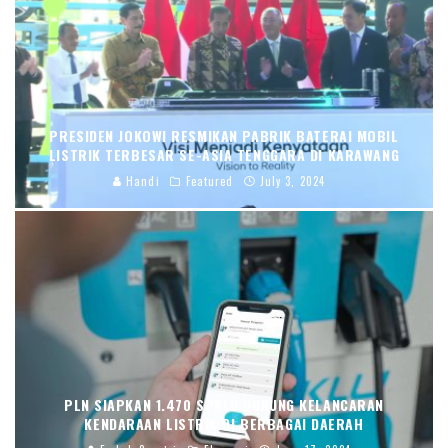
PRESIDEN JOKOWI RESMIKAN PABRIK BATERAI MOBIL
LISTRIK TERBESAR SE-ASIA TENGGARA DI KARAWANG
Handi
Featured
July 3, 2024
PLN SIAPKAN 1.470 SPKLU DUKUNG KELANCARAN
KENDARAAN LISTRIK DI BERBAGAI DAERAH