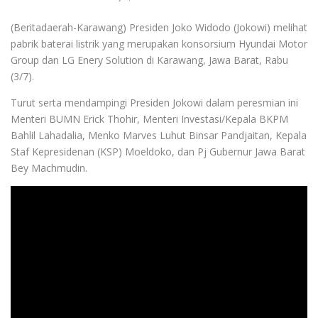
(Beritadaerah-Karawang) Presiden Joko Widodo (Jokowi) melihat
pabrik baterai listrik yang merupakan konsorsium Hyundai Motor
Group dan LG Enery Solution di Karawang, Jawa Barat, Rabu
(3/7).
Turut serta mendampingi Presiden Jokowi dalam peresmian ini
Menteri BUMN Erick Thohir, Menteri Investasi/Kepala BKPM
Bahlil Lahadalia, Menko Marves Luhut Binsar Pandjaitan, Kepala
Staf Kepresidenan (KSP) Moeldoko, dan Pj Gubernur Jawa Barat
Bey Machmudin.