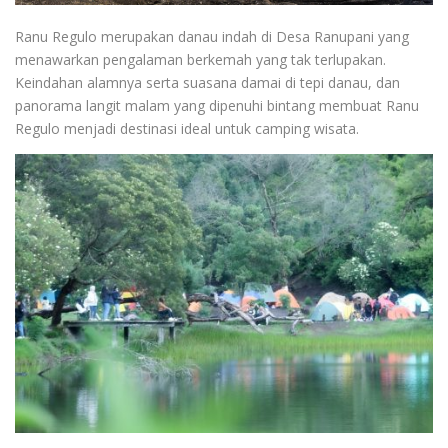
Ranu Regulo merupakan danau indah di Desa Ranupani yang
menawarkan pengalaman berkemah yang tak terlupakan.
Keindahan alamnya serta suasana damai di tepi danau, dan
panorama langit malam yang dipenuhi bintang membuat Ranu
Regulo menjadi destinasi ideal untuk camping wisata.