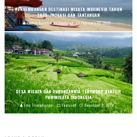
PENGEMBANGAN DESTINASI WISATA INDONESIA TAHUN
2025: INOVASI DAN TANTANGAN
Endah Caratri
Featured
February 23, 2025
DESA WISATA DAN DUKUNGANNYA TERHADAP SEKTOR
PARIWISATA INDONESIA
Emy Trimahanani
Featured
December 2, 2024