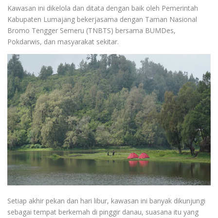
Kawasan ini dikelola dan ditata dengan baik oleh Pemerintah
Kabupaten Lumajang bekerjasama dengan Taman Nasional
Bromo Tengger Semeru (TNBTS) bersama BUMDes,
Pokdarwis, dan masyarakat sekitar.
Setiap akhir pekan dan hari libur, kawasan ini banyak dikunjungi
sebagai tempat berkemah di pinggir danau, suasana itu yang