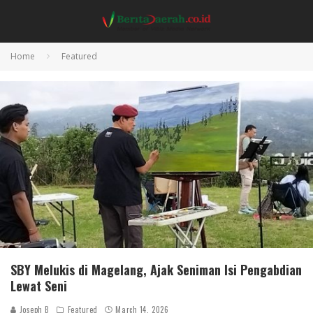
Home
Featured
SBY Melukis di Magelang, Ajak Seniman Isi Pengabdian
Lewat Seni
Joseph B
Featured
March 14, 2026