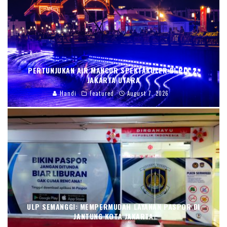
PERTUNJUKAN AIR MANCUR SPEKTAKULER DI PIK 2,
JAKARTA UTARA
Handi
Featured
August 7, 2026
ULP SEMANGGI: MEMPERMUDAH LAYANAN PASPOR DI
JANTUNG KOTA JAKARTA