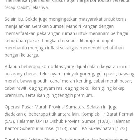
memberikan perhatian khusus agar harga komoditas tersebut
tetap stabil”, jelasnya.
Selain itu, Sekda juga mengingatkan masyarakat untuk terus
menjalankan Gerakan Sumsel Mandiri Pangan dengan
memanfaatkan pekarangan rumah untuk menanam berbagai
kebutuhan pokok. Langkah tersebut diharapkan dapat
membantu menjaga inflasi sekaligus memenuhi kebutuhan
pangan keluarga.
Adapun beberapa komoditas yang dijual dalam kegiatan ini di
antaranya beras, telur ayam, minyak goreng, gula pasir, bawang
merah, bawang putih, cabai merah keriting, cabai merah besar,
cabai rawit, daging ayam ras, daging beku, ikan giling kakap
premium, serta ikan giling tenggiri premium.
Operasi Pasar Murah Provinsi Sumatera Selatan ini juga
diadakan di beberapa titik antara lain, Komplek Ilir Barat Permai
(5/3), Halaman UPTD Dishub Provinsi Sumsel (10/3), Halaman
Kantor Gubernur Sumsel (11/3), dan TPA Sukawinatan (17/3)
Turut hadir Asisten Bidang Perekonomian dan Pembangunan