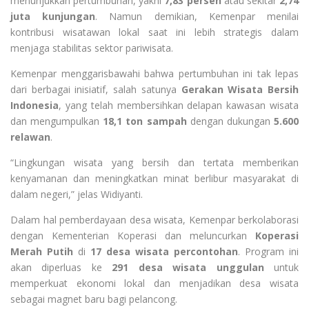
menunjukkan pertumbuhan, yakni
7,83 persen
atau sekitar
2,74
juta kunjungan
. Namun demikian, Kemenpar menilai
kontribusi wisatawan lokal saat ini lebih strategis dalam
menjaga stabilitas sektor pariwisata.
Kemenpar menggarisbawahi bahwa pertumbuhan ini tak lepas
dari berbagai inisiatif, salah satunya
Gerakan Wisata Bersih
Indonesia
, yang telah membersihkan delapan kawasan wisata
dan mengumpulkan
18,1 ton sampah
dengan dukungan
5.600
relawan
.
“Lingkungan wisata yang bersih dan tertata memberikan
kenyamanan dan meningkatkan minat berlibur masyarakat di
dalam negeri,” jelas Widiyanti.
Dalam hal pemberdayaan desa wisata, Kemenpar berkolaborasi
dengan Kementerian Koperasi dan meluncurkan
Koperasi
Merah Putih
di
17 desa wisata percontohan
. Program ini
akan diperluas ke
291 desa wisata unggulan
untuk
memperkuat ekonomi lokal dan menjadikan desa wisata
sebagai magnet baru bagi pelancong.