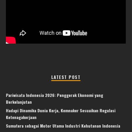
LATEST POST
Pariwisata Indonesia 2026: Penggerak Ekonomi yang
Berkelanjutan
Hadapi Dinamika Dunia Kerja, Kemnaker Sesuaikan Regulasi
Ketenagakerjaan
Sumatera sebagai Motor Utama Industri Kehutanan Indonesia