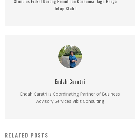
Stimulus Fiskal Dorong Pemulihan Konsumsi, Jaga Harga
Tetap Stabil
Endah Caratri
Endah Caratri is Coordinating Partner of Business
Advisory Services Vibiz Consulting
RELATED POSTS