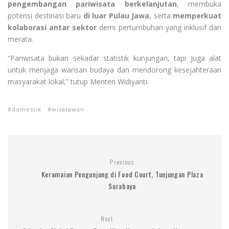
pengembangan pariwisata berkelanjutan
, membuka
potensi destinasi baru
di luar Pulau Jawa
, serta
memperkuat
kolaborasi antar sektor
demi pertumbuhan yang inklusif dan
merata.
“Pariwisata bukan sekadar statistik kunjungan, tapi juga alat
untuk menjaga warisan budaya dan mendorong kesejahteraan
masyarakat lokal,” tutup Menteri Widiyanti.
domestik
wisatawan
Previous
Keramaian Pengunjung di Food Court, Tunjungan Plaza
Surabaya
Next