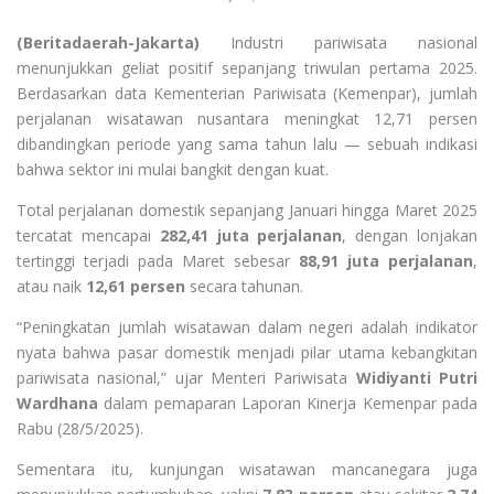
(Beritadaerah-Jakarta)
Industri pariwisata nasional
menunjukkan geliat positif sepanjang triwulan pertama 2025.
Berdasarkan data Kementerian Pariwisata (Kemenpar), jumlah
perjalanan wisatawan nusantara meningkat 12,71 persen
dibandingkan periode yang sama tahun lalu — sebuah indikasi
bahwa sektor ini mulai bangkit dengan kuat.
Total perjalanan domestik sepanjang Januari hingga Maret 2025
tercatat mencapai
282,41 juta perjalanan
, dengan lonjakan
tertinggi terjadi pada Maret sebesar
88,91 juta perjalanan
,
atau naik
12,61 persen
secara tahunan.
“Peningkatan jumlah wisatawan dalam negeri adalah indikator
nyata bahwa pasar domestik menjadi pilar utama kebangkitan
pariwisata nasional,” ujar Menteri Pariwisata
Widiyanti Putri
Wardhana
dalam pemaparan Laporan Kinerja Kemenpar pada
Rabu (28/5/2025).
Sementara itu, kunjungan wisatawan mancanegara juga