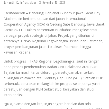
Handi
Infrastruktur
November 10, 2023
(Beritadaerah – Bandung) Penjabat Gubernur Jawa Barat Bey
Machmudin bertemu utusan dari Japan International
Cooperation Agency (JICA) di Gedung Sate Bandung, Jawa Barat,
Kamis (
9/11). Dalam pertemuan ini dibahas
mengakselerasi
berbagai proyek strategis di Jabar. Proyek yang dibahas di
antaranya TPPAS Regional Legoknangka, Pelabuhan Patimban,
proyek pembangunan jalan Tol akses Patimban, hingga
kawasan Rebana.
Untuk progres TTPAS Regional Legoknangka, saat ini tengah
pada proses pembentukan Badan Unit Pelaksana atau BUP.
Sejalan itu masih terus didorong persetujuan akhir terkait
dukungan kelayakan atau Viability Gap Fund (VGF). Setelah BUP
terbentuk, baru akan melangkah ke progres selanjutnya yakni
persetujuan dengan PLN terkait studi kelayakan dan studi
interkoneksi.
“(JICA) Sama dengan kita, ingin segera berjalan dan ada