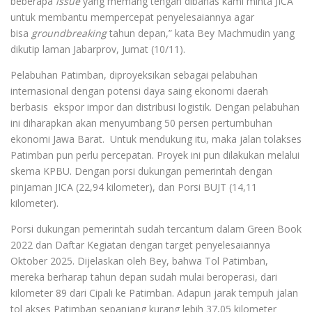
beberapa
issue
yang memang tengah dibahas kami minta JICA
untuk membantu mempercepat penyelesaiannya agar
bisa
groundbreaking
tahun depan,” kata Bey Machmudin yang
dikutip laman Jabarprov, Jumat (10/11).
Pelabuhan Patimban, diproyeksikan sebagai pelabuhan
internasional dengan potensi daya saing ekonomi daerah
berbasis ekspor impor dan distribusi logistik. Dengan pelabuhan
ini diharapkan akan menyumbang 50 persen pertumbuhan
ekonomi Jawa Barat. Untuk mendukung itu, maka jalan tolakses
Patimban pun perlu percepatan. Proyek ini pun dilakukan melalui
skema KPBU. Dengan porsi dukungan pemerintah dengan
pinjaman JICA (22,94 kilometer), dan Porsi BUJT (14,11
kilometer).
Porsi dukungan pemerintah sudah tercantum dalam Green Book
2022 dan Daftar Kegiatan dengan target penyelesaiannya
Oktober 2025. Dijelaskan oleh Bey, bahwa Tol Patimban,
mereka berharap tahun depan sudah mulai beroperasi, dari
kilometer 89 dari Cipali ke Patimban. Adapun jarak tempuh jalan
tol akses Patimban sepanjang kurang lebih 37,05 kilometer