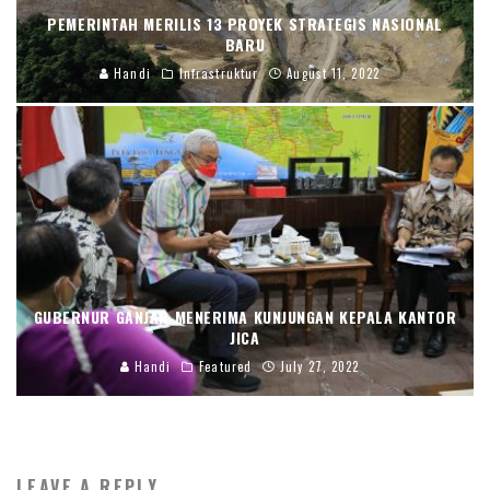
PEMERINTAH MERILIS 13 PROYEK STRATEGIS NASIONAL
BARU
Handi
Infrastruktur
August 11, 2022
GUBERNUR GANJAR MENERIMA KUNJUNGAN KEPALA KANTOR
JICA
Handi
Featured
July 27, 2022
LEAVE A REPLY