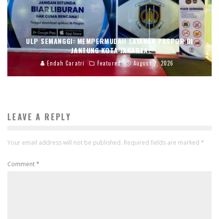
ULP SEMANGGI: MEMPERMUDAH LAYANAN PASPOR DI
JANTUNG KOTA JAKARTA
Endah Caratri
Featured
August 7, 2026
LEAVE A REPLY
Your email address will not be published.
Required fields are marked
*
Comment
*