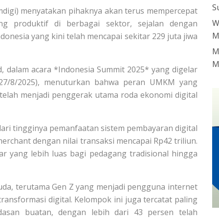
S
mdigi) menyatakan pihaknya akan terus mempercepat
W
g produktif di berbagai sektor, sejalan dengan
M
onesia yang kini telah mencapai sekitar 229 juta jiwa
M
M
d, dalam acara *Indonesia Summit 2025* yang digelar
 (27/8/2025), menuturkan bahwa peran UMKM yang
 telah menjadi penggerak utama roda ekonomi digital
dari tingginya pemanfaatan sistem pembayaran digital
 merchant dengan nilai transaksi mencapai Rp42 triliun.
 yang lebih luas bagi pedagang tradisional hingga
a, terutama Gen Z yang menjadi pengguna internet
ransformasi digital. Kelompok ini juga tercatat paling
dasan buatan, dengan lebih dari 43 persen telah