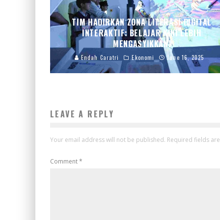
TIM HADIRKAN ZONA LITERASI DIGITAL
INTERAKTIF: BELAJAR KINI LEBIH
MENGASYIKKAN!
Endah Caratri
Ekonomi
June 16, 2025
LEAVE A REPLY
Your email address will not be published.
Required fields a
Comment
*