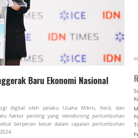
s
R
nggerak Baru Ekonomi Nasional
S
K
logi digital oleh pelaku Usaha Mikro, Kecil, dan
M
satu faktor penting yang mendorong pertumbuhan
P
disebut berperan besar dalam capaian pertumbuhan
T
2024.
P