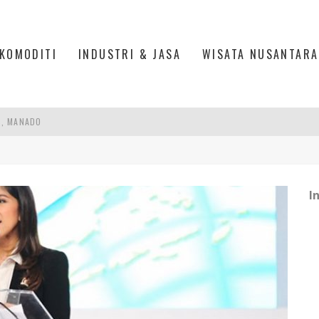
KOMODITI
INDUSTRI & JASA
WISATA NUSANTARA
S, MANADO
TRI KEHUTANAN INDONESIA
AKER: PENGUATAN KOMPETENSI LULUSAN PERGURUAN TINGGI PENTING
I
RA SULTAN MAHMUD BADARUDDIN II, PALEMBANG