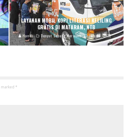
LAYANAN MOBIL KOPI LITERASI KELILING
GRATIS DI MATARAM, NTB
Handi
Denyut Sabang Merauke
July 28, 2022
re marked
*