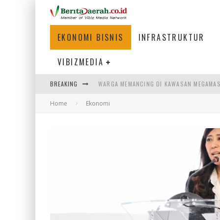
EKONOMI BISNIS
INFRASTRUKTUR
VIBIZMEDIA
BREAKING
WARGA MEMANCING DI KAWASAN MEGAMA
Home
Ekonomi
SUMATERA SEBAGAI MOTOR UTAMA INDUS
MENJAWAB KEBUTUHAN DUNIA KERJA, MEN
PENUMPANG MENGAMBIL BAGASI DI BANDA