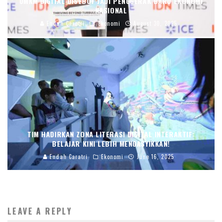
UMKM DIGITAL DISEBUT JADI PENGGERAK BARU EKONOMI
NASIONAL
Endah Caratri
Ekonomi
August 30, 2025
TIM HADIRKAN ZONA LITERASI DIGITAL INTERAKTIF:
BELAJAR KINI LEBIH MENGASYIKKAN!
Endah Caratri
Ekonomi
June 16, 2025
LEAVE A REPLY