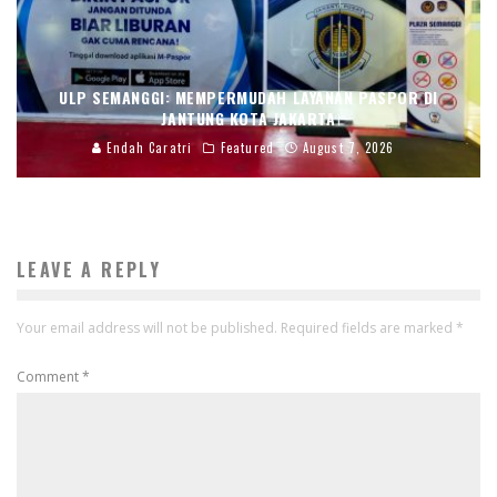
ULP SEMANGGI: MEMPERMUDAH LAYANAN PASPOR DI
JANTUNG KOTA JAKARTA
Endah Caratri
Featured
August 7, 2026
LEAVE A REPLY
Your email address will not be published.
Required fields are marked
*
Comment
*