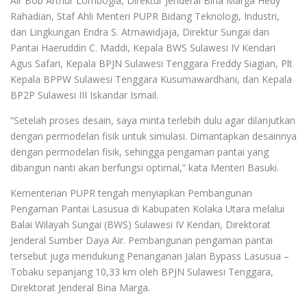
Air Bob Arthur Lombogia, Direktur Jenderal Bina Marga Hedy
Rahadian, Staf Ahli Menteri PUPR Bidang Teknologi, Industri,
dan Lingkungan Endra S. Atmawidjaja, Direktur Sungai dan
Pantai Haeruddin C. Maddi, Kepala BWS Sulawesi IV Kendari
Agus Safari, Kepala BPJN Sulawesi Tenggara Freddy Siagian, Plt
Kepala BPPW Sulawesi Tenggara Kusumawardhani, dan Kepala
BP2P Sulawesi III Iskandar Ismail.
“Setelah proses desain, saya minta terlebih dulu agar dilanjutkan
dengan permodelan fisik untuk simulasi. Dimantapkan desainnya
dengan permodelan fisik, sehingga pengaman pantai yang
dibangun nanti akan berfungsi optimal,” kata Menteri Basuki.
Kementerian PUPR tengah menyiapkan Pembangunan
Pengaman Pantai Lasusua di Kabupaten Kolaka Utara melalui
Balai Wilayah Sungai (BWS) Sulawesi IV Kendari, Direktorat
Jenderal Sumber Daya Air. Pembangunan pengaman pantai
tersebut juga mendukung Penanganan Jalan Bypass Lasusua –
Tobaku sepanjang 10,33 km oleh BPJN Sulawesi Tenggara,
Direktorat Jenderal Bina Marga.