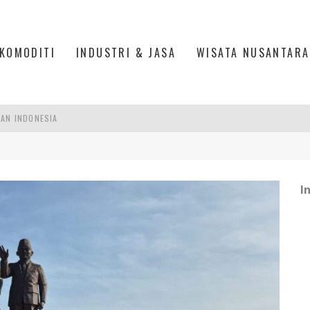
KOMODITI
INDUSTRI & JASA
WISATA NUSANTARA
PAN INDONESIA
DI PIK 2, JAKARTA UTARA
ASPOR DI JANTUNG KOTA JAKARTA
I
IS DI PASAR BARU JAKARTA