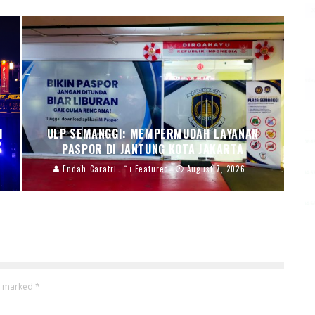
I
ULP SEMANGGI: MEMPERMUDAH LAYANAN
PASPOR DI JANTUNG KOTA JAKARTA
Endah Caratri
Featured
August 7, 2026
re marked
*