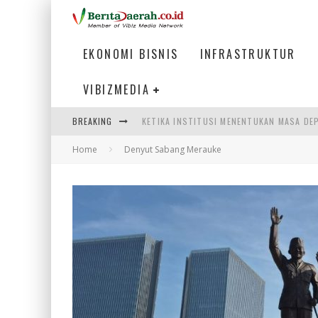
EKONOMI BISNIS
INFRASTRUKTUR
VIBIZMEDIA
BREAKING
KETIKA INSTITUSI MENENTUKAN MASA DE
Home
Denyut Sabang Merauke
PERTUNJUKAN AIR MANCUR SPEKTAKULER 
ULP SEMANGGI: MEMPERMUDAH LAYANAN P
BAKMI PANGSIT AYAM, KULINER LEGENDAR