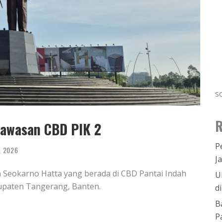
s
R
awasan CBD PIK 2
P
, 2026
J
eokarno Hatta yang berada di CBD Pantai Indah
U
bupaten Tangerang, Banten.
d
B
P