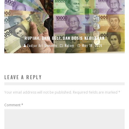
RUPIAH, DAYA BELI, DAN DOSIS KEBIJAKAN
Fadjar Ari Dewanto
Kolom
May 18, 2026
LEAVE A REPLY
Your email address will not be published.
Required fields are marked
*
Comment
*