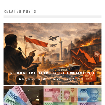
RELATED POSTS
RUPIAH MELEMAH TAJAM, PENGUSAHA MULAI WASPADA
Fadjar Ari Dewanto
Kolom
May 20, 2026