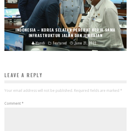
INDONESIA – KOREA SELATAN PERERAT KERJA SAMA
INFRASTRUKTUR JALAN DAN JEMBATAN
Handi
Featured
June 21, 2022
LEAVE A REPLY
Your email address will not be published.
Required fields are marked
*
Comment
*