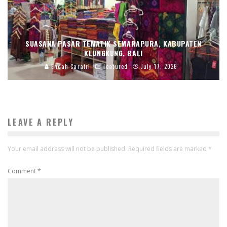
SUASANA PASAR TEMATIK SEMARAPURA, KABUPATEN
KLUNGKUNG, BALI
Endah Caratri
Featured
July 17, 2026
LEAVE A REPLY
Your email address will not be published.
Required fields are marked
*
Comment
*