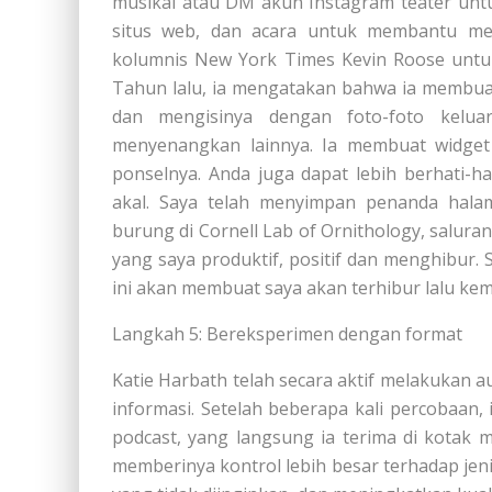
musikal atau DM akun Instagram teater unt
situs web, dan acara untuk membantu mem
kolumnis New York Times Kevin Roose u
Tahun lalu, ia mengatakan bahwa ia membuat
dan mengisinya dengan foto-foto kelu
menyenangkan lainnya. Ia membuat widget 
ponselnya. Anda juga dapat lebih berhati-
akal. Saya telah menyimpan penanda hal
burung di Cornell Lab of Ornithology, salura
yang saya produktif, positif dan menghibur.
ini akan membuat saya akan terhibur lalu kemb
Langkah 5: Bereksperimen dengan format
Katie Harbath telah secara aktif melakukan a
informasi. Setelah beberapa kali percobaan
podcast, yang langsung ia terima di kotak m
memberinya kontrol lebih besar terhadap je