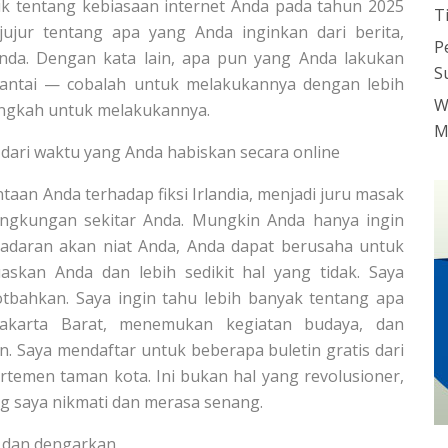
aik tentang kebiasaan internet Anda pada tahun 2025
T
ujur ​​tentang apa yang Anda inginkan dari berita,
P
 Anda. Dengan kata lain, apa pun yang Anda lakukan
S
santai — cobalah untuk melakukannya dengan lebih
W
langkah untuk melakukannya.
M
dari waktu yang Anda habiskan secara online
aan Anda terhadap fiksi Irlandia, menjadi juru masak
 lingkungan sekitar Anda. Mungkin Anda hanya ingin
sadaran akan niat Anda, Anda dapat berusaha untuk
kan Anda dan lebih sedikit hal yang tidak. Saya
bahkan. Saya ingin tahu lebih banyak tentang apa
 Jakarta Barat, menemukan kegiatan budaya, dan
n. Saya mendaftar untuk beberapa buletin gratis dari
partemen taman kota. Ini bukan hal yang revolusioner,
ng saya nikmati dan merasa senang.
, dan dengarkan