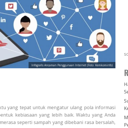
s
Infografis Ancaman Penggunaan Internet (Foto: Kemkominfo)
R
H
S
S
ktu yang tepat untuk mengatur ulang pola informasi
K
ntuk kebiasaan yang lebih baik. Waktu yang Anda
M
merasa seperti sampah yang dibebani rasa bersalah,
P