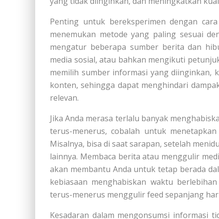
yang tidak diinginkan, dan meningkatkan kual
Penting untuk bereksperimen dengan cara
menemukan metode yang paling sesuai den
mengatur beberapa sumber berita dan hibur
media sosial, atau bahkan mengikuti petunju
memilih sumber informasi yang diinginkan,
konten, sehingga dapat menghindari dampak 
relevan.
Jika Anda merasa terlalu banyak menghabiska
terus-menerus, cobalah untuk menetapkan 
Misalnya, bisa di saat sarapan, setelah meni
lainnya. Membaca berita atau menggulir med
akan membantu Anda untuk tetap berada dala
kebiasaan menghabiskan waktu berlebihan t
terus-menerus menggulir feed sepanjang hari
Kesadaran dalam mengonsumsi informasi tid