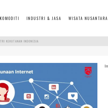
KOMODITI
INDUSTRI & JASA
WISATA NUSANTARA
AKER: PENGUATAN KOMPETENSI LULUSAN PERGURUAN TINGGI PENTING
RA SULTAN MAHMUD BADARUDDIN II, PALEMBANG
R SESUAIKAN REGULASI KETENAGAKERJAAN
I
TRI KEHUTANAN INDONESIA