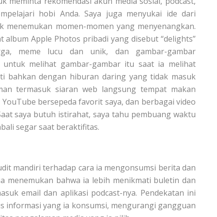
uk meminta rekomendasi akun media sosial, podcast,
pelajari hobi Anda. Saya juga menyukai ide dari
ntuk menemukan momen-momen yang menyenangkan.
 album Apple Photos pribadi yang disebut “delights”
arga, meme lucu dan unik, dan gambar-gambar
untuk melihat gambar-gambar itu saat ia melihat
hati bahkan dengan hiburan daring yang tidak masuk
aman termasuk siaran web langsung tempat makan
n YouTube bersepeda favorit saya, dan berbagai video
 Saat saya butuh istirahat, saya tahu pembuang waktu
ali segar saat beraktifitas.
udit mandiri terhadap cara ia mengonsumsi berita dan
, ia menemukan bahwa ia lebih menikmati buletin dan
asuk email dan aplikasi podcast-nya. Pendekatan ini
nis informasi yang ia konsumsi, mengurangi gangguan