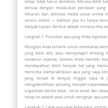
tetapi tidak harus demikian. Merasa lebih b
dimulai dengan melakukan penilaian yang j
hiburan, dan aktivitas media sosial online
secara online — bahkan jika itu hanya ber
banyak tujuan. Berikut adalah rencana lima 
Langkah 1: Putuskan apa yang Anda inginkan 
Mungkin Anda tertarik untuk membahas kecint
yang lebih ahli, atau mempelajari tentang
melamun sejenak. Setelah Anda memiliki ke
mendapatkan lebih banyak hal yang memuas
mencoba mempraktikkan apa yang saya khot
yang terjadi di tempat tinggal saya di
mengidentifikasi peluang menjadi sukarelawa
organisasi berita lokal , serta email dari de
tetapi ini adalah awal untuk mengejar apa ya
Langkah 2: Catat apa yang Anda baca, tonton