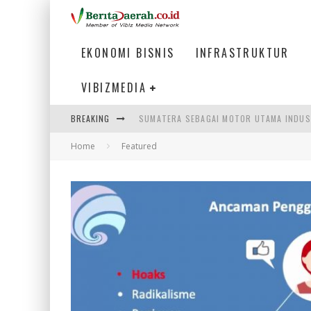
EKONOMI BISNIS
INFRASTRUKTUR
VIBIZMEDIA
BREAKING
MENJAWAB KEBUTUHAN DUNIA KERJA, MEN
Home
Featured
PENUMPANG MENGAMBIL BAGASI DI BANDA
HADAPI DINAMIKA DUNIA KERJA, KEMNAKE
SUMATERA SEBAGAI MOTOR UTAMA INDUS