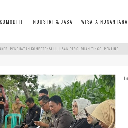
KOMODITI
INDUSTRI & JASA
WISATA NUSANTARA
RA SULTAN MAHMUD BADARUDDIN II, PALEMBANG
S, MANADO
TRI KEHUTANAN INDONESIA
I
AKER: PENGUATAN KOMPETENSI LULUSAN PERGURUAN TINGGI PENTING