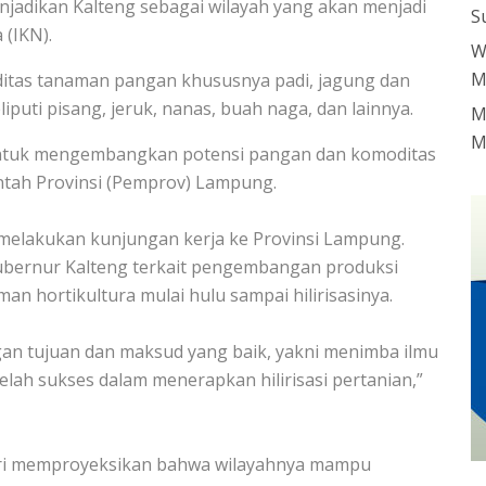
njadikan Kalteng sebagai wilayah yang akan menjadi
S
(IKN).
W
M
itas tanaman pangan khususnya padi, jagung dan
iputi pisang, jeruk, nanas, buah naga, dan lainnya.
M
M
untuk mengembangkan potensi pangan dan komoditas
tah Provinsi (Pemprov) Lampung.
 melakukan kunjungan kerja ke Provinsi Lampung.
Gubernur Kalteng terkait pengembangan produksi
 hortikultura mulai hulu sampai hilirisasinya.
gan tujuan dan maksud yang baik, yakni menimba ilmu
lah sukses dalam menerapkan hilirisasi pertanian,”
ri memproyeksikan bahwa wilayahnya mampu