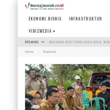
EKONOMI BISNIS
INFRASTRUKTUR
VIBIZMEDIA
BREAKING
PENUMPANG MENGAMBIL BAGASI DI BANDA
Home
Featured
WARGA MEMANCING DI KAWASAN MEGAMA
SUMATERA SEBAGAI MOTOR UTAMA INDUS
MENJAWAB KEBUTUHAN DUNIA KERJA, MEN