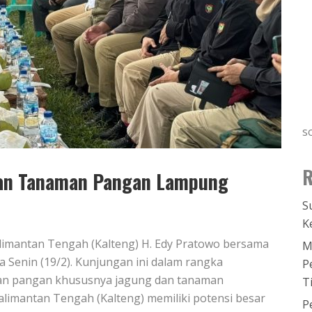
s
R
gan Tanaman Pangan Lampung
S
K
limantan Tengah (Kalteng) H. Edy Pratowo bersama
M
enin (19/2). Kunjungan ini dalam rangka
P
an pangan khususnya jagung dan tanaman
T
 Kalimantan Tengah (Kalteng) memiliki potensi besar
P