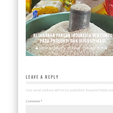
KETAHANAN PANGAN INDONESIA BERTUMPU
PADA PRODUKSI DAN DIVERSIFIKASI
Fadjar Ari Dewanto
Kolom
August 3, 2026
LEAVE A REPLY
Your email address will not be published.
Required fields a
Comment
*