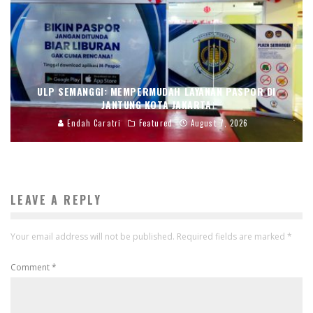
ULP SEMANGGI: MEMPERMUDAH LAYANAN PASPOR DI
JANTUNG KOTA JAKARTA
Endah Caratri
Featured
August 7, 2026
LEAVE A REPLY
Your email address will not be published.
Required fields are marked
*
Comment
*