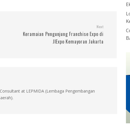
E
L
K
Next
C
Keramaian Pengunjung Franchise Expo di
B
JIExpo Kemayoran Jakarta
id, Consultant at LEPMIDA (Lembaga Pengembangan
aerah).