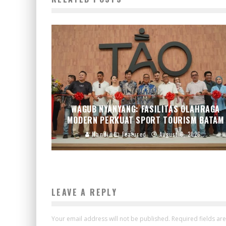
WAGUB NYANYANG: FASILITAS OLAHRAGA
MODERN PERKUAT SPORT TOURISM BATAM
Handi
Featured
August 6, 2026
LEAVE A REPLY
Your email address will not be published.
Required fields a