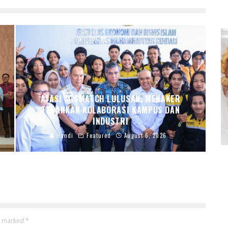
ATASI MISMATCH LULUSAN, MENAKER
TEKANKAN KOLABORASI KAMPUS DAN
INDUSTRI
Handi
Featured
August 6, 2026
re marked
*