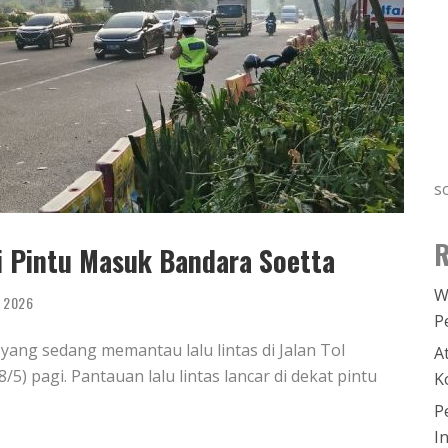
s
R
di Pintu Masuk Bandara Soetta
W
, 2026
P
 yang sedang memantau lalu lintas di Jalan Tol
A
5) pagi. Pantauan lalu lintas lancar di dekat pintu
K
P
I