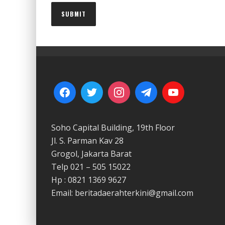
Soho Capital Building, 19th Floor
Jl. S. Parman Kav 28
Grogol, Jakarta Barat
Telp 021 – 505 15022
Hp : 0821 1369 9627
Email: beritadaerahterkini@gmail.com