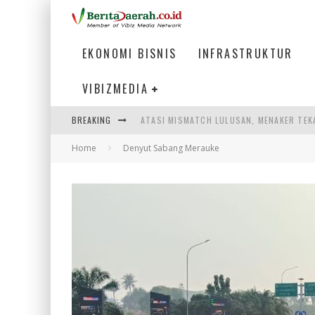
EKONOMI BISNIS
INFRASTRUKTUR
VIBIZMEDIA
ATASI MISMATCH LULUSAN, MENAKER TEK
BREAKING
PEMERINTAH DAERAH PERLU PERCEPAT IN
Home
Denyut Sabang Merauke
LOGO BARU BANK BANTEN CERMINKAN KEP
WAGUB NYANYANG: FASILITAS OLAHRAGA