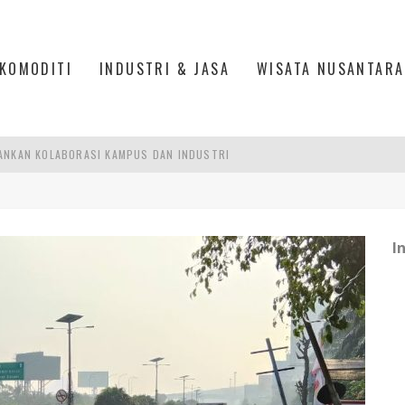
KOMODITI
INDUSTRI & JASA
WISATA NUSANTARA
ANKAN KOLABORASI KAMPUS DAN INDUSTRI
DUSTRIALISASI, MANUFAKTUR TUMBUH LAMPAUI EKONOMI NASIONAL
ERCAYAAN, SEMANGAT, DAN HARAPAN BESAR
 MODERN PERKUAT SPORT TOURISM BATAM
I