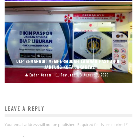
ULP SEMANGGI: MEMPERMUDAH LAYANAN PASPOR DI
JANTUNG KOTA JAKARTA
Endah Caratri
Featured
August 7, 2026
LEAVE A REPLY
Your email address will not be published.
Required fields are marked
*