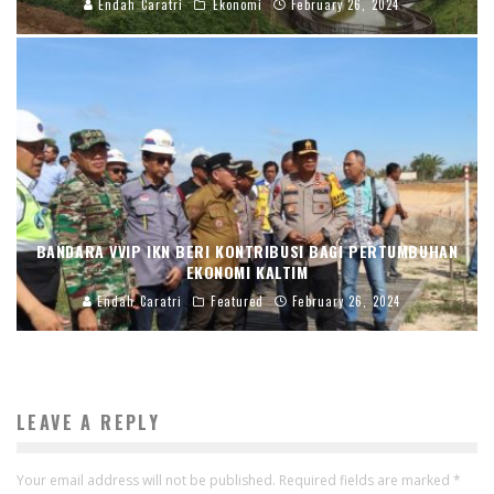
Endah Caratri
Ekonomi
February 26, 2024
BANDARA VVIP IKN BERI KONTRIBUSI BAGI PERTUMBUHAN
EKONOMI KALTIM
Endah Caratri
Featured
February 26, 2024
LEAVE A REPLY
Your email address will not be published.
Required fields are marked
*