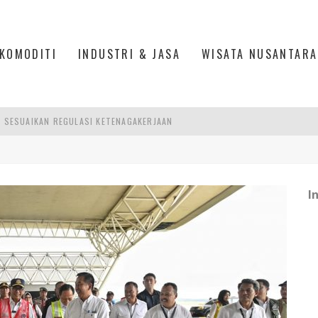
KOMODITI
INDUSTRI & JASA
WISATA NUSANTARA
R SESUAIKAN REGULASI KETENAGAKERJAAN
TRI KEHUTANAN INDONESIA
AKER: PENGUATAN KOMPETENSI LULUSAN PERGURUAN TINGGI PENTING
26: MENJADI PILAR PERTUMBUHAN EKONOMI YANG KIAN TANGGUH DAN BERK
I