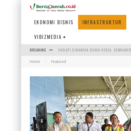
EKONOMI BISNIS
INFRASTRUKTUR
VIBIZMEDIA
HADAPI DINAMIKA DUNIA KERJA, KEMNAKE
BREAKING
SUMATERA SEBAGAI MOTOR UTAMA INDUS
Home
Featured
MENJAWAB KEBUTUHAN DUNIA KERJA, MEN
KEBANGKITAN PARIWISATA INDONESIA 20