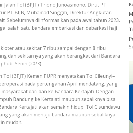
K
r Jalan Tol (BPJT) Triono Junoasmono, Dirut PT
ur PT BIJB, Muhamad Singgih, Direktur Angkutan
M
ait. Sebelumnya diinformasikan pada awal tahun 2023,
P
agai salah satu bandara embarkasi dan debarkasi haji
T
P
S
 kloter atau sekitar 7 ribu sampai dengan 8 ribu
ang dan sekitarnya yang akan berangkat dari Bandara
phub, Senin (20/3).
Tol (BPJT) Kemen PUPR menyatakan Tol Cileunyi–
roperasi pada pertengahan April mendatang, yang
masyarakat dari dan ke Bandara Kertajati. Dengan
empuh Bandung ke Kertajati maupun sebaliknya bisa
Bandara Kertajati akan semakin hidup, Tol Cisumdawu
ubang yang akan menuju bandara maupun sebaliknya
kin mudah.