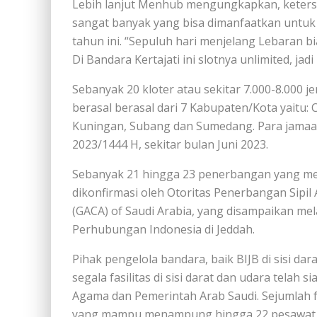
Lebih lanjut Menhub mengungkapkan, keterse
sangat banyak yang bisa dimanfaatkan untu
tahun ini. “Sepuluh hari menjelang Lebaran 
Di Bandara Kertajati ini slotnya unlimited, ja
Sebanyak 20 kloter atau sekitar 7.000-8.000 j
berasal berasal dari 7 Kabupaten/Kota yaitu:
Kuningan, Subang dan Sumedang. Para jamaah
2023/1444 H, sekitar bulan Juni 2023.
Sebanyak 21 hingga 23 penerbangan yang memb
dikonfirmasi oleh Otoritas Penerbangan Sipil A
(GACA) of Saudi Arabia, yang disampaikan me
Perhubungan Indonesia di Jeddah.
Pihak pengelola bandara, baik BIJB di sisi da
segala fasilitas di sisi darat dan udara telah
Agama dan Pemerintah Arab Saudi. Sejumlah fas
yang mampu menampung hingga 22 pesawat, a