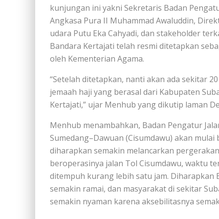
kunjungan ini yakni Sekretaris Badan Pengatu
Angkasa Pura II Muhammad Awaluddin, Direkt
udara Putu Eka Cahyadi, dan stakeholder terk
Bandara Kertajati telah resmi ditetapkan seb
oleh Kementerian Agama.
“Setelah ditetapkan, nanti akan ada sekitar 20
jemaah haji yang berasal dari Kabupaten Sub
Kertajati,” ujar Menhub yang dikutip laman De
Menhub menambahkan, Badan Pengatur Jalan 
Sumedang–Dawuan (Cisumdawu) akan mulai be
diharapkan semakin melancarkan pergerakan 
beroperasinya jalan Tol Cisumdawu, waktu t
ditempuh kurang lebih satu jam. Diharapkan 
semakin ramai, dan masyarakat di sekitar S
semakin nyaman karena aksebilitasnya sema