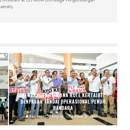
aerah).
PENERBANGAN PERDANA RUTE KERTAJATI –
DENPASAR TANDAI OPERASIONAL PENUH
BANDARA
Andreas
Featured
October 31, 2023