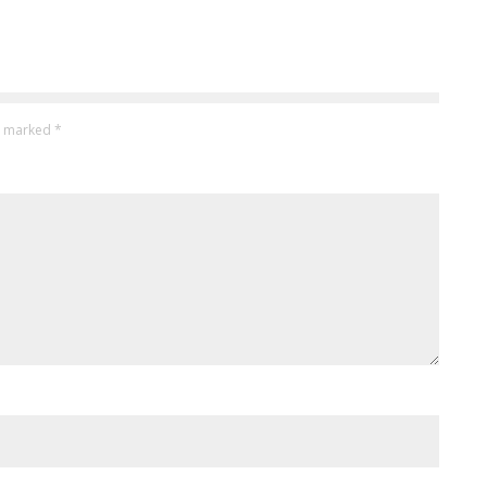
re marked
*