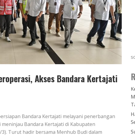
s
R
roperasi, Akses Bandara Kertajati
K
M
T
H
persiapan Bandara Kertajati melayani penerbangan
S
 meninjau Bandara Kertajati di Kabupaten
S
9/3). Turut hadir bersama Menhub Budi dalam