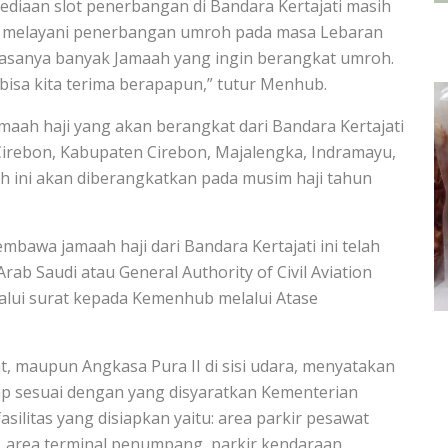
diaan slot penerbangan di Bandara Kertajati masih
k melayani penerbangan umroh pada masa Lebaran
biasanya banyak Jamaah yang ingin berangkat umroh.
di bisa kita terima berapapun,” tutur Menhub.
emaah haji yang akan berangkat dari Bandara Kertajati
 Cirebon, Kabupaten Cirebon, Majalengka, Indramayu,
 ini akan diberangkatkan pada musim haji tahun
awa jamaah haji dari Bandara Kertajati ini telah
rab Saudi atau General Authority of Civil Aviation
lalui surat kepada Kemenhub melalui Atase
rat, maupun Angkasa Pura II di sisi udara, menyatakan
 siap sesuai dengan yang disyaratkan Kementerian
ilitas yang disiapkan yaitu: area parkir pesawat
rea terminal penumpang, parkir kendaraan,