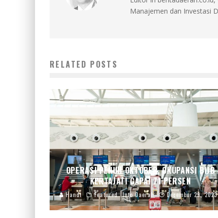
Manajemen dan Investasi D
RELATED POSTS
OPERASI PENUH OKTOBER, OKUPANSI BIJB
KERTAJATI CAPAI 71 PERSEN
Handi
Featured
Info Daerah
December 29, 2023